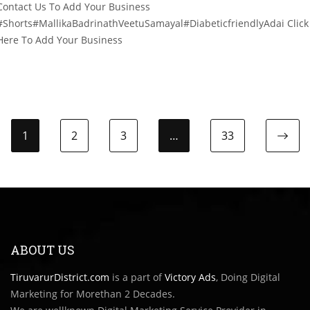
Contact Us To Add Your Business
#Shorts#MallikaBadrinathVeetuSamayal#DiabeticfriendlyAdai Click
Here To Add Your Business
1
2
3
…
33
ABOUT US
TiruvarurDistrict.com
is a part of
Victory Ads
, Doing Digital
Marketing for Morethan 2 Decades.