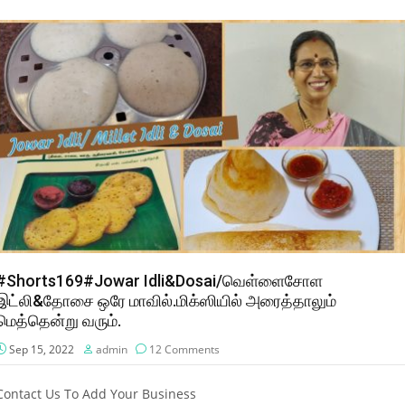
#Shorts169#Jowar Idli&Dosai/வெள்ளைசோள
இட்லி&தோசை ஒரே மாவில்.மிக்ஸியில் அரைத்தாலும்
மெத்தென்று வரும்.
Sep 15, 2022
admin
12 Comments
Contact Us To Add Your Business