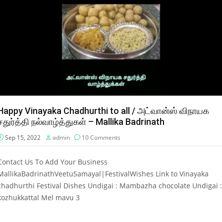
Happy Vinayaka Chadhurthi to all / அட்வான்ஸ் விநாயக
சதுர்த்தி நல்வாழ்த்துகள் – Mallika Badrinath
Sep 15, 2022
admin
10 Comments
Contact Us To Add Your Business
MallikaBadrinathVeetuSamayal|FestivalWishes Link to Vinayaka
chadhurthi Festival Dishes Undigai : Mambazha chocolate Undigai :
kozhukkattal Mel mavu 3