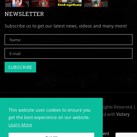
NEWSLETTER
Subscribe us to get our latest news, videos and many more!
Copyright © 2010 - 2022,
TiruvarurDistrict.com
| All Rights Reserved. |
This website uses cookies to ensure you
Website Developed by
Victory Ads
| Website Hosted with
Victory
get the best experience on our website.
Hostings
Learn More
Disclaimer
Privacy
Advertisement