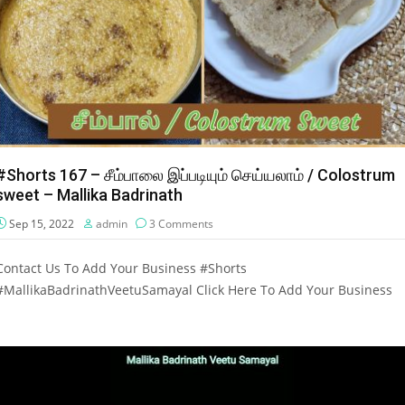
#Shorts 167 – சீம்பாலை இப்படியும் செய்யலாம் / Colostrum
sweet – Mallika Badrinath
Sep 15, 2022
admin
3 Comments
Contact Us To Add Your Business #Shorts
#MallikaBadrinathVeetuSamayal Click Here To Add Your Business