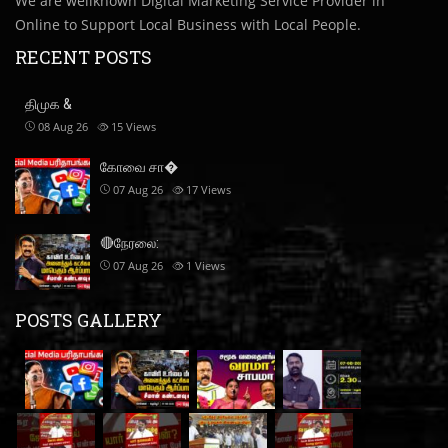
We are wellknown Digital Marketing Service Provider in
Online to Support Local Business with Local People.
RECENT POSTS
திமுக &
08 Aug 26
15
Views
கோவை சா�
07 Aug 26
17
Views
🔴நேரலை:
07 Aug 26
1
Views
POSTS GALLERY