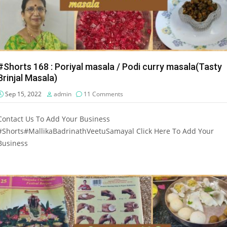
#Shorts 168 : Poriyal masala / Podi curry masala(Tasty
Brinjal Masala)
Sep 15, 2022
admin
11 Comments
Contact Us To Add Your Business
#Shorts#MallikaBadrinathVeetuSamayal Click Here To Add Your
Business