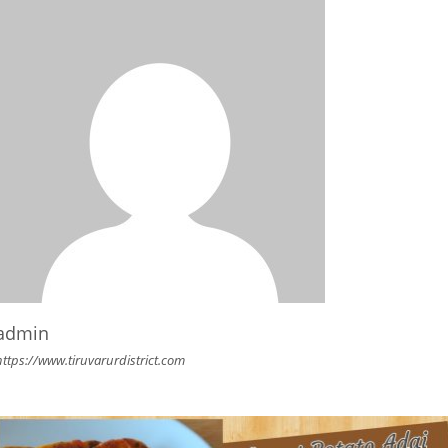
admin
https://www.tiruvarurdistrict.com