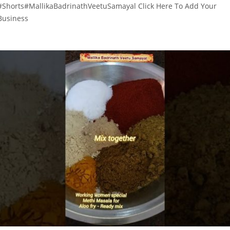
#Shorts#MallikaBadrinathVeetuSamayal Click Here To Add Your
Business