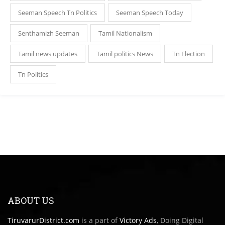
Seeman Speech Tn Politics
Seeman Speech Today
Senthamizh Seeman
Tamil Nationalism
Tamil news updates
Tamil politics News
Tn Election
Tn Politics
ABOUT US
TiruvarurDistrict.com
is a part of
Victory Ads
, Doing Digital