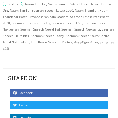
Politics
Naam Tamilar
,
Naam Tamilar Katchi Official
,
Naam Tamilar
Org
,
Naam Tamilar Seeman Speech Latest 2020
,
Naam Thamilar
,
Naam
Thamizhar Katchi
,
Prabhakaran Kalaikoodam
,
Seeman Latest Pressmeet
2020
,
Seeman Pressmeet Today
,
Seeman Speech LIVE
,
Seeman Speech
Nakkeeran
,
Seeman Speech Neerthirai
,
Seeman Speech Newsglitz
,
Seeman
Speech Tn Politics
,
Seeman Speech Today
,
Seeman Speech Youth Central
,
Tamil Nationalism
,
TamilNadu News
,
Tn Politics
,
செந்தமிழன் சீமான்
,
நாம் தமிழர்
கட்சி
SHARE ON
Facebook
Twitter
Linkedin