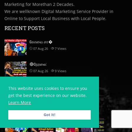
Marketing for Morethan 2 Decades.
We are wellknown Digital Marketing Service Provider in
Online to Support Local Business with Local People.
RECENT POSTS
கோவை சா�
07 Aug 26
7
Views
🔴நேரலை:
07 Aug 26
9
Views
சுகிசி�
This website uses cookies to ensure you
06 Aug 26
8
Views
get the best experience on our website.
Learn More
POSTS GALLERY
Got It!