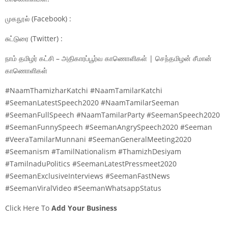
முகநூல் (Facebook) :
சுட்டுரை (Twitter) :
நாம் தமிழர் கட்சி – அதிகாரப்பூர்வ காணொளிகள் | செந்தமிழன் சீமான்
காணொளிகள்
#NaamThamizharKatchi #NaamTamilarKatchi
#SeemanLatestSpeech2020 #NaamTamilarSeeman
#SeemanFullSpeech #NaamTamilarParty #SeemanSpeech2020
#SeemanFunnySpeech #SeemanAngrySpeech2020 #Seeman
#VeeraTamilarMunnani #SeemanGeneralMeeting2020
#Seemanism #TamilNationalism #ThamizhDesiyam
#TamilnaduPolitics #SeemanLatestPressmeet2020
#SeemanExclusiveInterviews #SeemanFastNews
#SeemanViralVideo #SeemanWhatsappStatus
Click Here To
Add Your Business